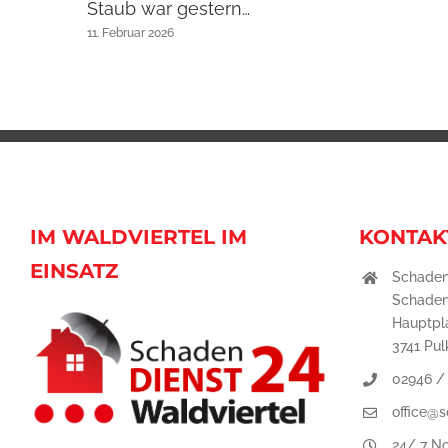
Staub war gestern…
11. Februar 2026
IM WALDVIERTEL IM
KONTAK
EINSATZ
Schaden
Schaden
Hauptpla
3741 Pu
02946 /
office@s
24/ 7 No