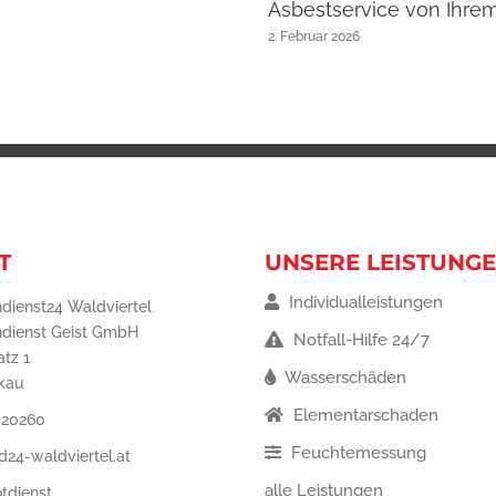
Asbestservice von Ihre
2. Februar 2026
T
UNSERE LEISTUNG
Individualleistungen
dienst24 Waldviertel
dienst Geist GmbH
Notfall-Hilfe 24/7
tz 1
Wasserschäden
lkau
Elementarschaden
 20260
Feuchtemessung
d24-waldviertel.at
alle Leistungen
tdienst