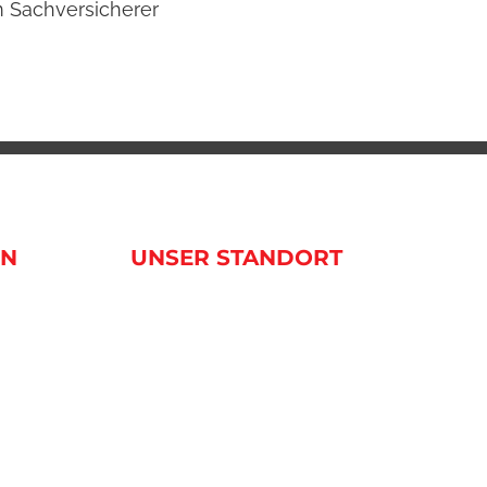
m Sachversicherer
Beste
20. Janua
EN
UNSER STANDORT