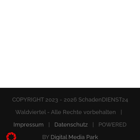
COPYRIGHT 2023 -
2026 SchadenDIENST24
Waldviertel - Alle Rechte vorbehalten |
Impressum
|
Datenschutz
| POWERED
BY
Digital Media Park